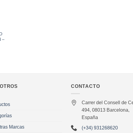
O
 –
OTROS
CONTACTO
Carrer del Consell de Ce
uctos
494, 08013 Barcelona,
gorías
España
tras Marcas
(+34) 931268620