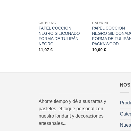
+
+
CATERING
CATERING
PAPEL COCCIÓN
PAPEL COCCIÓN
NEGRO SILICONADO
NEGRO SILICONAD
FORMA DE TULIPÁN
FORMA DE TULIPÁN
NEGRO
PACKNWOOD
11,07
€
10,00
€
NOS
Ahorre tiempo y dé a sus tartas y
Prod
pasteles, el toque personal con
Cate
nuestro fondant y decoraciones
artesanales...
Nues