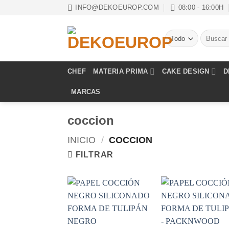
Saltar
INFO@DEKOEUROP.COM
08:00 - 16:00H
al
contenido
Buscar
por:
CHEF
MATERIA PRIMA
CAKE DESIGN
D
MARCAS
coccion
INICIO
/
COCCION
FILTRAR
Añadir
Aña
a la
a 
lista de
list
deseos
des