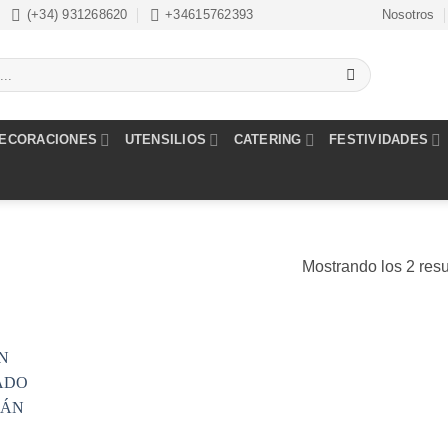
(+34) 931268620
+34615762393
Nosotros
ECORACIONES
UTENSILIOS
CATERING
FESTIVIDADES
Mostrando los 2 res
dir
la
a de
eos