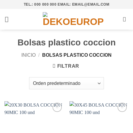
Saltar
TEL.: 000 000 000 EMAIL: EMAIL@EMAIL.COM
al
contenido
Bolsas plastico coccion
INICIO
/
BOLSAS PLASTICO COCCION
FILTRAR
Añadir
Añadir
a la
a la
lista de
lista de
deseos
deseos