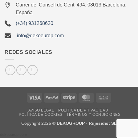
Carrer del Consell de Cent, 494, 08013 Barcelona,
España
(+34) 931268620
info@dekoeurop.com
REDES SOCIALES
Visa
PayPal
Stripe
MasterCard
Cash
On
AVISO LEGAL
POLÍTICA DE PRIVACIDAD
Delivery
POLÍTICA DE COOKIES
TÉRMINOS Y CONDICIONES
Copyright 2026 ©
DEKOGROUP - Rujesidist SL
dekoeurop.com