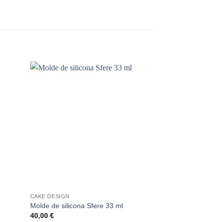
ñadir
Añadir
a la
a la
sta de
lista de
seos
deseos
+
+
CAKE DESIGN
CAKE DESIGN
Molde de silicona Sfere 33 ml
Molde silicona Pa
40,00
€
40,00
€