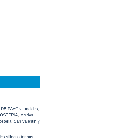
O
DE PAVONI
,
moldes
,
OSTERIA
,
Moldes
steria
,
San Valentin y
es silicona formas
,