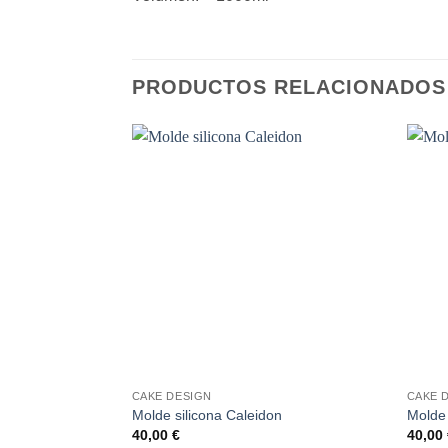
PRODUCTOS RELACIONADOS
Añadir
a la
lista de
deseos
+
+
CAKE DESIGN
CAKE 
Molde silicona Caleidon
Molde 
40,00
€
40,00