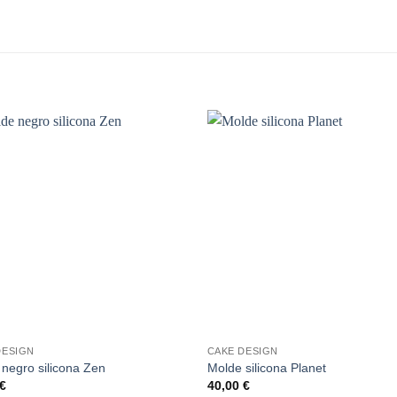
Añadir
A
a la
lista de
li
deseos
de
+
DESIGN
CAKE DESIGN
negro silicona Zen
Molde silicona Planet
€
40,00
€