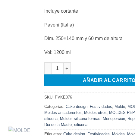
Incluye cortante
Pavoni (Italia)
Dim. 250×140 mm y 60 mm de altura
Vol: 1200 ml
MOLDE SILICONA MINI CADEAU cantidad
AÑADIR AL CARRIT
SKU:
PVKE076
Categorías:
Cake design
,
Festividades
,
Molde
,
MOL
Moldes antiaderentes
,
Moldes otros
,
MOLDES REP
silicona
,
Moldes silicona formas
,
Monoporcion
,
Repo
Dia de la Madre
,
silicona
Etiquetas:
Cake design
,
Festividades
,
Moldes
,
Mold