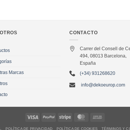
OTROS
CONTACTO
Carrer del Consell de Ce
uctos
494, 08013 Barcelona,
gorías
España
tras Marcas
(+34) 931268620
tros
info@dekoeurop.com
acto
Visa
PayPal
Stripe
MasterCard
Cash
On
L
POLÍTICA DE PRIVACIDAD
POLÍTICA DE COOKIES
TÉRMINOS Y C
Delivery