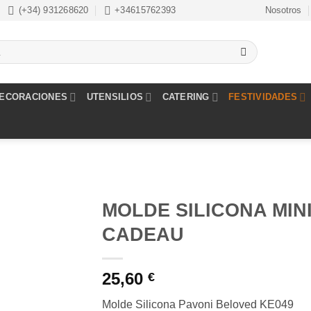
(+34) 931268620
+34615762393
Nosotros
ECORACIONES
UTENSILIOS
CATERING
FESTIVIDADES
MOLDE SILICONA MIN
CADEAU
Añadir
a la
lista de
25,60
€
deseos
Molde Silicona Pavoni Beloved KE049