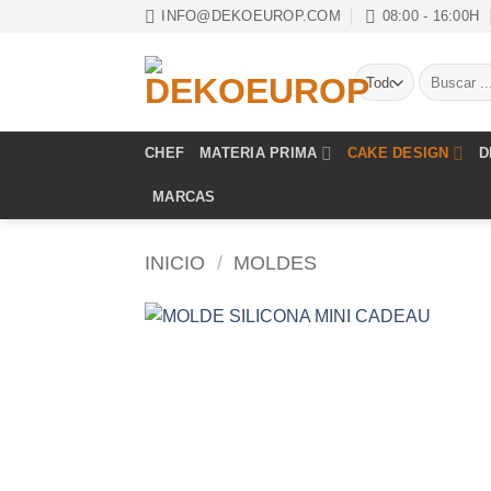
Saltar
INFO@DEKOEUROP.COM
08:00 - 16:00H
al
contenido
Buscar
por:
CHEF
MATERIA PRIMA
CAKE DESIGN
D
MARCAS
INICIO
/
MOLDES