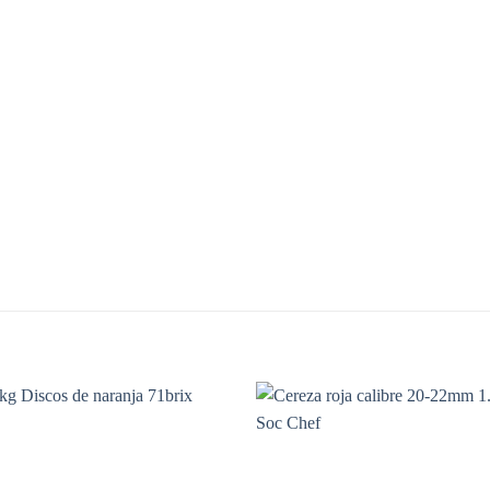
Añadir
A
a la
lista de
li
deseos
de