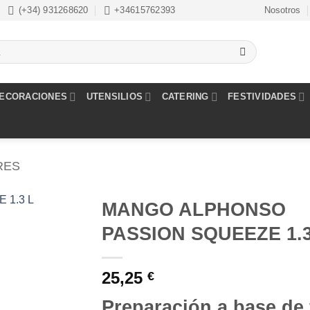
(+34) 931268620
+34615762393
Nosotros
ECORACIONES
UTENSILIOS
CATERING
FESTIVIDADES
RES
MANGO ALPHONSO
PASSION SQUEEZE 1.3
Añadir
a la
lista de
25,25
€
deseos
Preparación a base de 