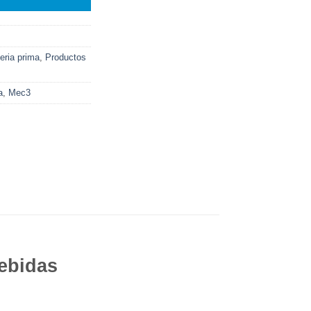
eria prima
,
Productos
a
,
Mec3
bebidas