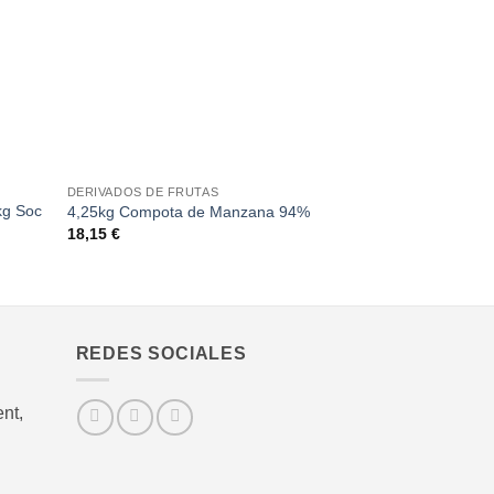
+
+
DERIVADOS DE FRUTAS
DERIVADOS DE FR
kg Soc
4,25kg Compota de Manzana 94%
VIRUTAS PIEL D
18,15
€
20,60
€
REDES SOCIALES
nt,