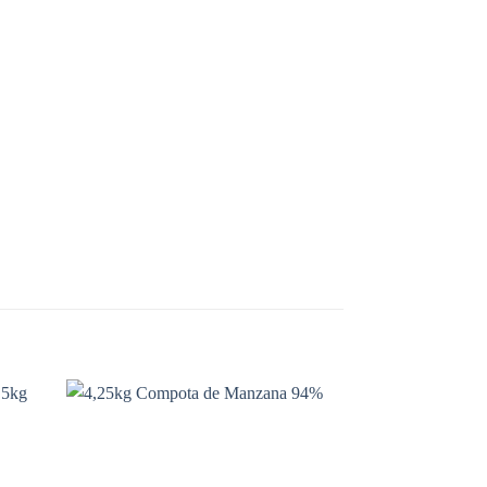
ñadir
Añadir
a la
a la
sta de
lista de
seos
deseos