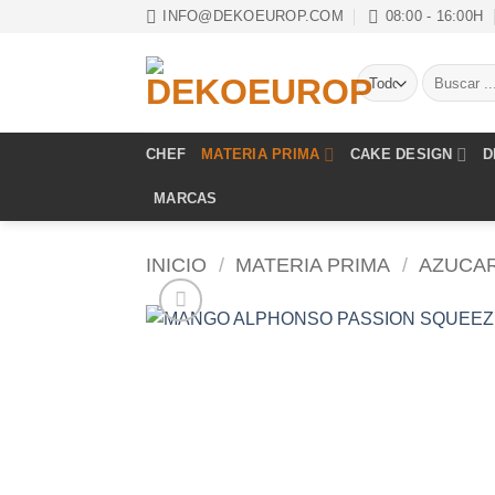
Saltar
INFO@DEKOEUROP.COM
08:00 - 16:00H
al
contenido
Buscar
por:
CHEF
MATERIA PRIMA
CAKE DESIGN
D
MARCAS
INICIO
/
MATERIA PRIMA
/
AZUCA