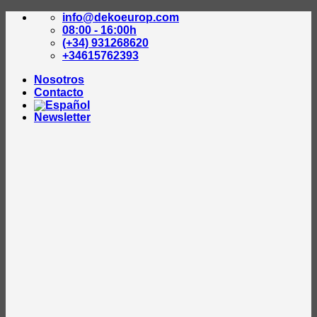
Saltar
info@dekoeurop.com
al
08:00 - 16:00h
contenido
(+34) 931268620
+34615762393
Nosotros
Contacto
Newsletter