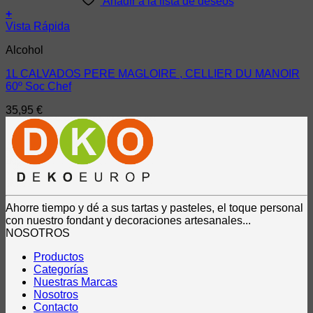
Añadir a la lista de deseos
+
Vista Rápida
Alcohol
1L CALVADOS PERE MAGLOIRE , CELLIER DU MANOIR
60º Soc Chef
35,95
€
Ahorre tiempo y dé a sus tartas y pasteles, el toque personal
con nuestro fondant y decoraciones artesanales...
NOSOTROS
Productos
Categorías
Nuestras Marcas
Nosotros
Contacto