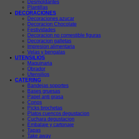
Desmoldantes
Plantillas
DECORACIONES
Decoraciones azucar
Decoracion Chocolate
Festividades
Decoracion no comestible figuras
Decoracion galletas
Impresion alimentaria
Velas y bengalas
UTENSILIOS
Maquinaria
Obrador
Utensilios
CATERING
Bandejas soportes
Bases gruesas
Papel anti grasa
Conos
Picks brochetas
Platos cuencos degustacion
Cuchara degustacion
Embalaje y cartonaje
Tapas
Take away