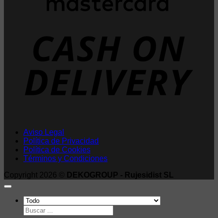
D
Aviso Legal
Política de Privacidad
Política de Cookies
Términos y Condiciones
Copyright 2026 ©
DEKOGROUP - Rujesidist SL
Buscar
por: