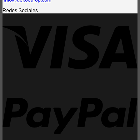
Redes Sociales
V
P