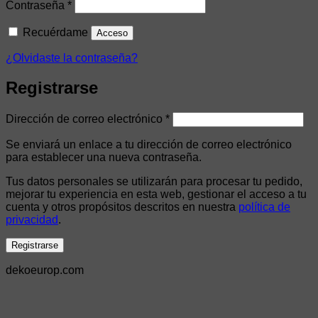
Obligatorio
Contraseña
*
Recuérdame
Acceso
¿Olvidaste la contraseña?
Registrarse
Obligatorio
Dirección de correo electrónico
*
Se enviará un enlace a tu dirección de correo electrónico
para establecer una nueva contraseña.
Tus datos personales se utilizarán para procesar tu pedido,
mejorar tu experiencia en esta web, gestionar el acceso a tu
cuenta y otros propósitos descritos en nuestra
política de
privacidad
.
Registrarse
dekoeurop.com