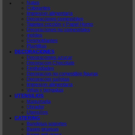
Natas
Colorantes
Impresion alimentaria
Decoraciones comestibles
Tapetes cocción y Papel Horno
Decoraciones no comestibles
moldes
Desmoldantes
Plantillas
DECORACIONES
Decoraciones azucar
Decoracion Chocolate
Festividades
Decoracion no comestible figuras
Decoracion galletas
Impresion alimentaria
Velas y bengalas
UTENSILIOS
Maquinaria
Obrador
Utensilios
CATERING
Bandejas soportes
Bases gruesas
Papel anti grasa