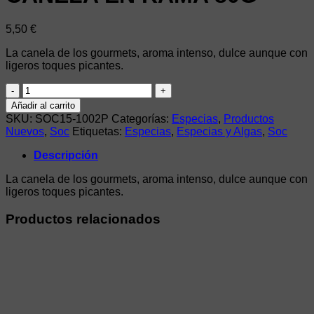
5,50
€
La canela de los gourmets, aroma intenso, dulce aunque con
ligeros toques picantes.
CANELA
EN
Añadir al carrito
RAMA
SKU:
SOC15-1002P
Categorías:
Especias
,
Productos
80G
Nuevos
,
Soc
Etiquetas:
Especias
,
Especias y Algas
,
Soc
cantidad
Descripción
La canela de los gourmets, aroma intenso, dulce aunque con
ligeros toques picantes.
Productos relacionados