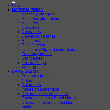
CHEF
MATERIA PRIMA
Aceites y Vinagres
Alcoholes alimentarios
Azucares
Chocolate
Colorantes
Derivados de frutas
Emulsionantes
Esferificación
Especias y Algas deshidratadas
Fondant y pastas
Gelificantes
Textura Carga
Vainillas
CAKE DESIGN
Fondant y pastas
Natas
Colorantes
Impresion alimentaria
Decoraciones comestibles
Tapetes cocción y Papel Horno
Decoraciones no comestibles
moldes