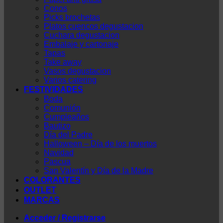
Conos
Picks brochetas
Platos cuencos degustacion
Cuchara degustacion
Embalaje y cartonaje
Tapas
Take away
Vasos degustacion
Varios catering
FESTIVIDADES
Boda
Comunión
Cumpleaños
Bautizo
Día del Padre
Halloween – Día de los muertos
Navidad
Pascua
San Valentín y Día de la Madre
COLORANTES
OUTLET
MARCAS
Acceder / Registrarse