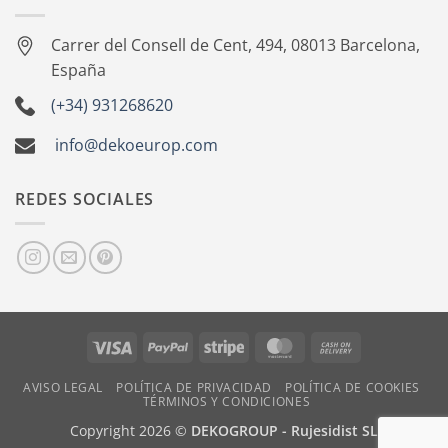
Carrer del Consell de Cent, 494, 08013 Barcelona,
España
(+34) 931268620
info@dekoeurop.com
REDES SOCIALES
Visa
PayPal
Stripe
MasterCard
Cash
On
AVISO LEGAL
POLÍTICA DE PRIVACIDAD
POLÍTICA DE COOKIES
Delivery
TÉRMINOS Y CONDICIONES
Copyright 2026 ©
DEKOGROUP - Rujesidist SL