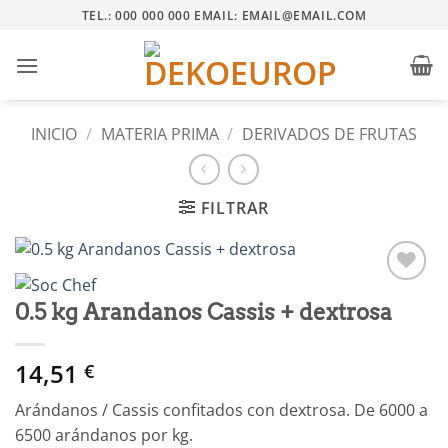
Saltar
TEL.: 000 000 000 EMAIL: EMAIL@EMAIL.COM
al
contenido
INICIO
/
MATERIA PRIMA
/
DERIVADOS DE FRUTAS
FILTRAR
Añadir
0.5 kg Arandanos Cassis + dextrosa
a la
lista
de
14,51
€
deseos
Arándanos / Cassis confitados con dextrosa. De 6000 a
6500 arándanos por kg.