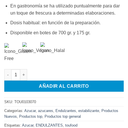
En gastronomía se ha utilizado puntualmente para dar
un toque de frescura a determinadas elaboraciones.
Dosis habitual: en función de la preparación.
Disponible en botes de 700 gr. y 175 gr.
XYLITOL TOUFOOD 700 G cantidad
AÑADIR AL CARRITO
SKU:
TOU0103070
Categorías:
Azucar
,
azucares
,
Endulzantes
,
estabilizante
,
Productos
Nuevos
,
Productos top
,
Productos top general
Etiquetas:
Azucar
,
ENDULZANTES
,
toufood