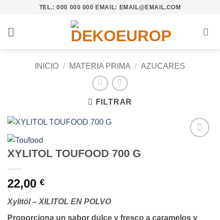
Saltar
TEL.: 000 000 000 EMAIL: EMAIL@EMAIL.COM
al
contenido
INICIO
/
MATERIA PRIMA
/
AZUCARES
FILTRAR
Añadir
XYLITOL TOUFOOD 700 G
a la
lista de
deseos
22,00
€
Xylitöl – XILITOL EN POLVO
Proporciona un sabor dulce y fresco a caramelos y