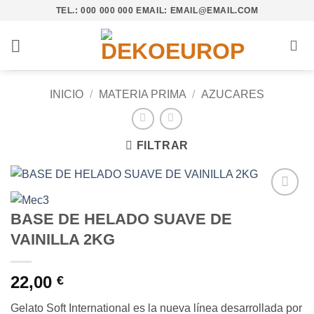
Saltar
TEL.: 000 000 000 EMAIL: EMAIL@EMAIL.COM
al
contenido
INICIO
/
MATERIA PRIMA
/
AZUCARES
FILTRAR
Añadir
BASE DE HELADO SUAVE DE
a la
lista de
VAINILLA 2KG
deseos
22,00
€
Gelato Soft International es la nueva línea desarrollada por