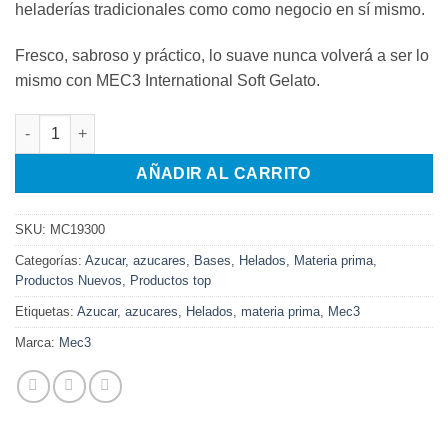
heladerías tradicionales como como negocio en sí mismo.
Fresco, sabroso y práctico, lo suave nunca volverá a ser lo
mismo con MEC3 International Soft Gelato.
BASE DE HELADO SUAVE DE VAINILLA 2KG cantidad
AÑADIR AL CARRITO
SKU:
MC19300
Categorías:
Azucar
,
azucares
,
Bases
,
Helados
,
Materia prima
,
Productos Nuevos
,
Productos top
Etiquetas:
Azucar
,
azucares
,
Helados
,
materia prima
,
Mec3
Marca:
Mec3