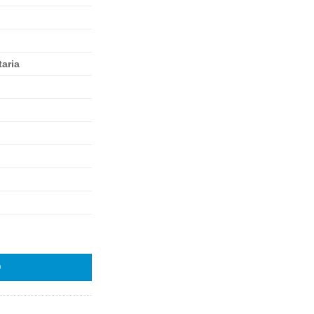
aria
d
O