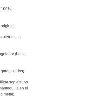
R» 100%
original.
o pierde sus
ongelador (hasta
 garantizados)
ilizar soplete, no
mantequilla en el
o metal).