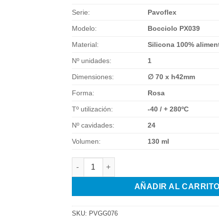
Serie:
Pavoflex
Modelo:
Bocciolo PX039
Material:
Silicona 100% aliment
Nº unidades:
1
Dimensiones:
∅ 70 x h42mm
Forma:
Rosa
Tº utilización:
-40 / + 280ºC
Nº cavidades:
24
Volumen:
130 ml
TAPETE SILICONA FLORALIA 20X30 cantida
AÑADIR AL CARRIT
SKU:
PVGG076