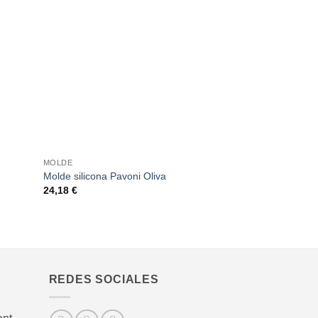
ñadir
Añadir
a la
a la
sta de
lista de
seos
deseos
+
+
MOLDE
MOLDE
Molde silicona Pavoni Oliva
Molde Champiñón
24,18
€
24,18
€
REDES SOCIALES