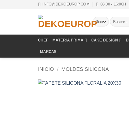
Saltar
INFO@DEKOEUROP.COM
08:00 - 16:00H
al
contenido
Buscar
por:
CHEF
MATERIA PRIMA
CAKE DESIGN
D
MARCAS
INICIO
/
MOLDES SILICONA