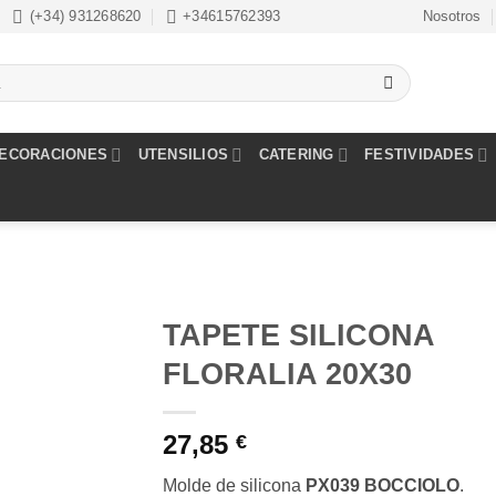
(+34) 931268620
+34615762393
Nosotros
ECORACIONES
UTENSILIOS
CATERING
FESTIVIDADES
TAPETE SILICONA
FLORALIA 20X30
Añadir
a la
lista de
27,85
€
deseos
Molde de silicona
PX039 BOCCIOLO
.