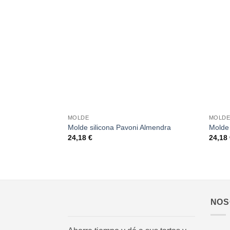
Añadir
a la
lista de
deseos
+
+
MOLDE
MOLD
Molde silicona Pavoni Almendra
Molde 
24,18
€
24,18
NOS