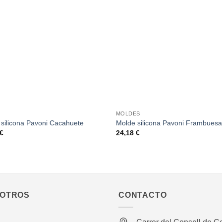
Añadir
A
a la
lista de
li
deseos
de
+
E
MOLDES
silicona Pavoni Cacahuete
Molde silicona Pavoni Frambuesa
€
24,18
€
OTROS
CONTACTO