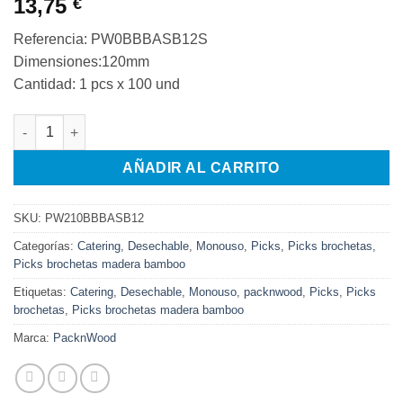
13,75
€
Referencia: PW0BBBASB12S
Dimensiones:120mm
Cantidad: 1 pcs x 100 und
PICKS DE BAMBÚ CON DECORACIÓN DEPORTIVA - BÉISBOL - 
AÑADIR AL CARRITO
SKU:
PW210BBBASB12
Categorías:
Catering
,
Desechable
,
Monouso
,
Picks
,
Picks brochetas
,
Picks brochetas madera bamboo
Etiquetas:
Catering
,
Desechable
,
Monouso
,
packnwood
,
Picks
,
Picks
brochetas
,
Picks brochetas madera bamboo
Marca:
PacknWood