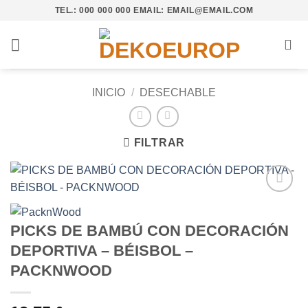
Saltar
TEL.: 000 000 000 EMAIL: EMAIL@EMAIL.COM
al
contenido
INICIO
/
DESECHABLE
FILTRAR
Añadir
a la
PICKS DE BAMBÚ CON DECORACIÓN
lista de
deseos
DEPORTIVA – BÉISBOL –
PACKNWOOD