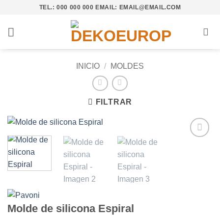
Saltar
TEL.: 000 000 000 EMAIL: EMAIL@EMAIL.COM
al
contenido
INICIO
/
MOLDES
FILTRAR
Añadir
a la
lista de
deseos
Molde de silicona Espiral