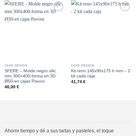
Añadir
Añadir
a la
a la
lista de
lista de
deseos
deseos
CAKE DESIGN
CAKE DESIGN
SFERE – Molde negro silic.
Kit reno 145x90x175 h mm – 2
mm 300×400-forma en 3D
kit cada caja
Ø50-en cajas Pavoni
41,74
€
40,00
€
Ahorre tiempo y dé a sus tartas y pasteles, el toque