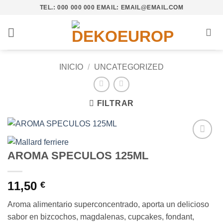
Saltar
TEL.: 000 000 000 EMAIL: EMAIL@EMAIL.COM
al
contenido
INICIO
/
UNCATEGORIZED
FILTRAR
Añadir
AROMA SPECULOS 125ML
a la
lista de
deseos
11,50
€
Aroma alimentario superconcentrado, aporta un delicioso
sabor en bizcochos, magdalenas, cupcakes, fondant,