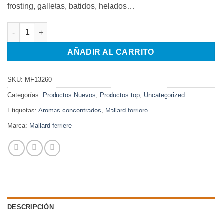
frosting, galletas, batidos, helados…
AROMA SPECULOS 125ML cantidad
AÑADIR AL CARRITO
SKU:
MF13260
Categorías:
Productos Nuevos
,
Productos top
,
Uncategorized
Etiquetas:
Aromas concentrados
,
Mallard ferriere
Marca:
Mallard ferriere
DESCRIPCIÓN