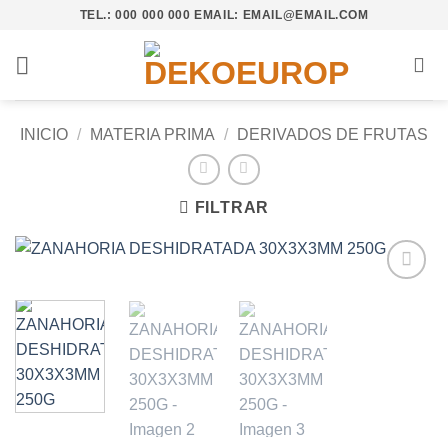
Saltar
TEL.: 000 000 000 EMAIL: EMAIL@EMAIL.COM
al
contenido
INICIO
/
MATERIA PRIMA
/
DERIVADOS DE FRUTAS
FILTRAR
Añadir
a la
lista de
deseos