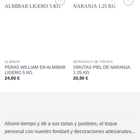
Añadir
Añadir
a la
a la
lista de
lista de
deseos
deseos
ALMIBAR
DERIVADOS DE FRUTAS
PERAS WILLIAM EN ALMIBAR
VIRUTAS PIEL DE NARANJA
LIGERO 5 KG
1.25 KG
24,00
€
20,90
€
Ahorre tiempo y dé a sus tartas y pasteles, el toque
personal con nuestro fondant y decoraciones artesanales...