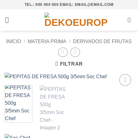
Saltar
TEL.: 000 000 000 EMAIL: EMAIL@EMAIL.COM
al
contenido
INICIO
/
MATERIA PRIMA
/
DERIVADOS DE FRUTAS
FILTRAR
Añadir
a la
lista de
deseos