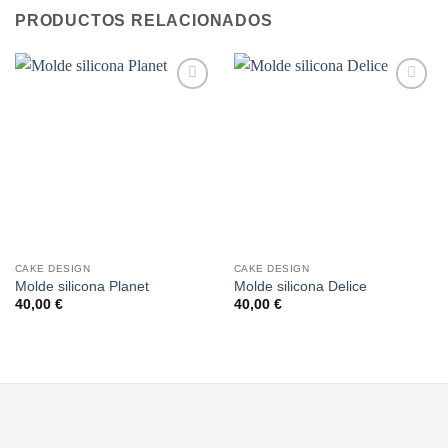
PRODUCTOS RELACIONADOS
Añadir
Añadir
a la
a la
lista de
lista de
deseos
deseos
CAKE DESIGN
CAKE DESIGN
Molde silicona Planet
Molde silicona Delice
40,00
€
40,00
€