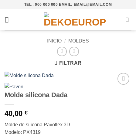
Saltar
TEL.: 000 000 000 EMAIL: EMAIL@EMAIL.COM
al
contenido
INICIO
/
MOLDES
FILTRAR
Añadir
Molde silicona Dada
a la
lista de
deseos
40,00
€
Molde de silicona Pavoflex 3D.
Modelo: PX4319