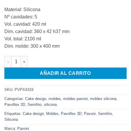
Material: Silicona
Nº cavidades: 5
Vol. cavidad: 420 ml
Dim. cavidad: 360 x 42 h37 mm
Vol. total: 2100 ml
Dim. molde: 300 x 400 mm
Molde silicona Dada cantidad
AÑADIR AL CARRITO
SKU:
PVPX4319
Categorías:
Cake design
,
moldes
,
moldes pavoni
,
moldes silicona
,
Pavoflex 3D
,
Semifrio
,
silicona
Etiquetas:
Cake design
,
Moldes
,
Pavoflex 3D
,
Pavoni
,
Semifrio
,
Silicona
Marca:
Pavoni